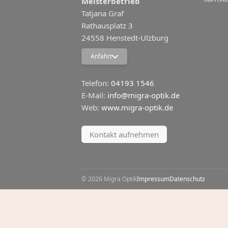
Meisterbetrieb
Tatjana Graf
Rathausplatz 3
24558 Henstedt-Ulzburg
Google Maps
Anfahrt
Apple Maps
Telefon:
04193 1546
E-Mail:
info@migra-optik.de
Web:
www.migra-optik.de
Kontakt aufnehmen
© 2026 Migra Optik
Impressum
Datenschutz