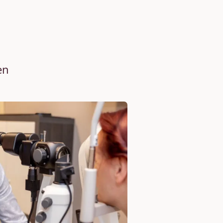
en
 Messung der
ulapigmentdichte