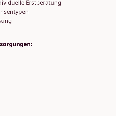
dividuelle Erstberatung
Linsentypen
sung
rsorgungen: