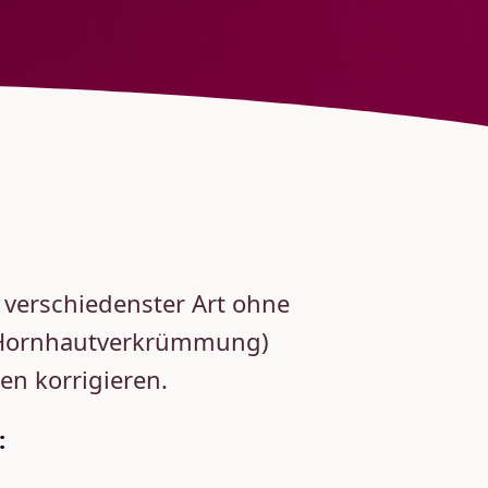
n verschiedenster Art ohne
us (Hornhautverkrümmung)
sen korrigieren.
: