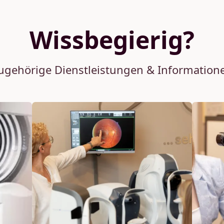
Wissbegierig?
ugehörige Dienstleistungen & Information
Warum regelmäßige
Die
Augenscreenings für Ihre
Mak