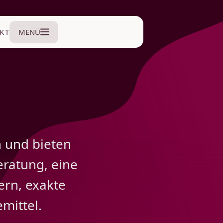
KT
MENÜ
n und bieten
eratung, eine
ern, exakte
mittel.