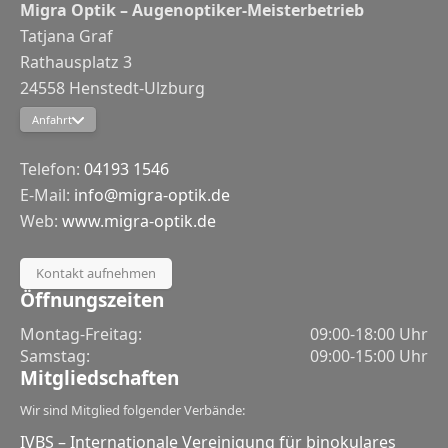
Migra Optik – Augenoptiker-Meisterbetrieb
Tatjana Graf
Rathausplatz 3
24558 Henstedt-Ulzburg
Google Maps
Anfahrt
Apple Maps
Telefon:
04193 1546
E-Mail:
info@migra-optik.de
Web:
www.migra-optik.de
Kontakt aufnehmen
Öffnungszeiten
Montag-Freitag:
09:00-18:00 Uhr
Samstag:
09:00-15:00 Uhr
Mitgliedschaften
Wir sind Mitglied folgender Verbände:
IVBS – Internationale Vereinigung für binokulares